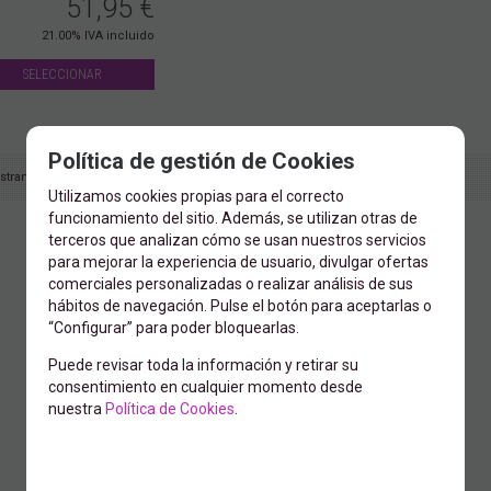
51,95
€
21.00%
IVA incluido
SELECCIONAR
Política de gestión de Cookies
strando
1
al
1
de
1
Utilizamos cookies propias para el correcto
funcionamiento del sitio. Además, se utilizan otras de
terceros que analizan cómo se usan nuestros servicios
para mejorar la experiencia de usuario, divulgar ofertas
comerciales personalizadas o realizar análisis de sus
hábitos de navegación. Pulse el botón para aceptarlas o
“Configurar” para poder bloquearlas.
Puede revisar toda la información y retirar su
consentimiento en cualquier momento desde
nuestra
Política de Cookies
.