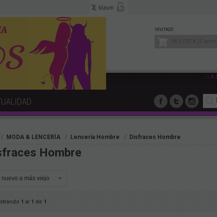
INVITADO
MI CESTA
0
artíc
LA
TUALIDAD
MODA & LENCERÍA
Lencería Hombre
Disfraces Hombre
sfraces Hombre
strando
1
al
1
de
1