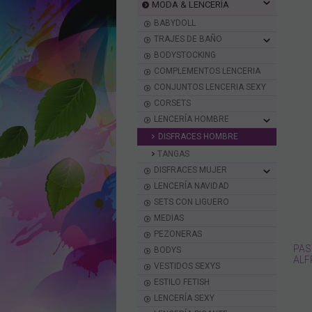
MODA & LENCERÍA
BABYDOLL
TRAJES DE BAÑO
BODYSTOCKING
COMPLEMENTOS LENCERIA
CONJUNTOS LENCERIA SEXY
CORSETS
LENCERÍA HOMBRE
DISFRACES HOMBRE
TANGAS
DISFRACES MUJER
LENCERÍA NAVIDAD
SETS CON LIGUERO
MEDIAS
PEZONERAS
PASS
BODYS
ALF
VESTIDOS SEXYS
ESTILO FETISH
LENCERÍA SEXY