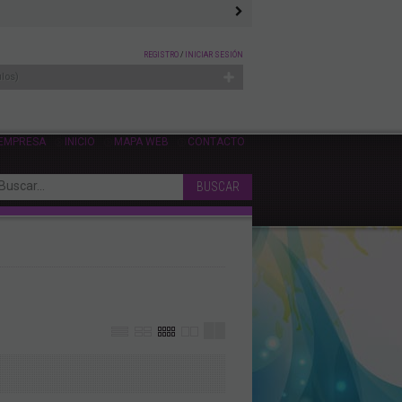
REGISTRO
/
INICIAR SESIÓN
ulos
 EMPRESA
INICIO
MAPA WEB
CONTACTO