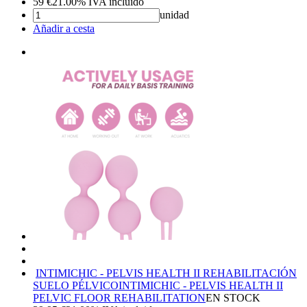
59
€
21.00%
IVA incluido
unidad
Añadir a cesta
INTIMICHIC - PELVIS HEALTH II REHABILITACIÓN
SUELO PÉLVICO
INTIMICHIC - PELVIS HEALTH II
PELVIC FLOOR REHABILITATION
EN STOCK