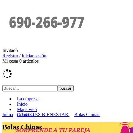
Invitado
Registro
/
Iniciar sesión
Mi cesta
0
artículos
La empresa
Inicio
Mapa web
Inicio
JUGUETES BIENESTAR
Bolas Chinas
Contacto
Bolas Chinas