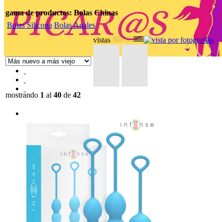
gama de productos: Bolas Chinas
Bolas Silicona
Bolas Anales
vistas
mostrando
1
al
40
de
42