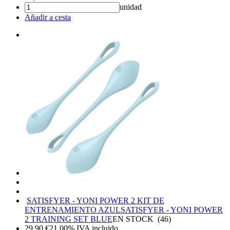
unidad
Añadir a cesta
SATISFYER - YONI POWER 2 KIT DE
ENTRENAMIENTO AZUL
SATISFYER - YONI POWER
2 TRAINING SET BLUE
EN STOCK
(
46
)
29,90
€
21.00%
IVA incluido