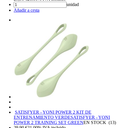
unidad
Añadir a cesta
SATISFYER - YONI POWER 2 KIT DE
ENTRENAMIENTO VERDE
SATISFYER - YONI
POWER 2 TRAINING SET GREEN
EN STOCK
(
13
)
29,90
€
21.00%
IVA incluido