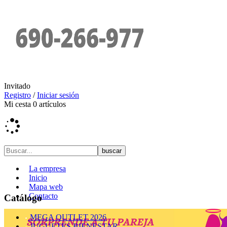
Invitado
Registro
/
Iniciar sesión
Mi cesta
0
artículos
La empresa
Inicio
Mapa web
Contacto
Catálogo
MEGA OUTLET 2026
JUGUETES BIENESTAR