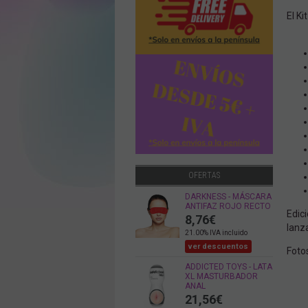
El Ki
OFERTAS
DARKNESS - MÁSCARA
ANTIFAZ ROJO RECTO
Edic
8,76
€
lanz
21.00%
IVA incluido
ver descuentos
Fotos
ADDICTED TOYS - LATA
XL MASTURBADOR
ANAL
21,56
€