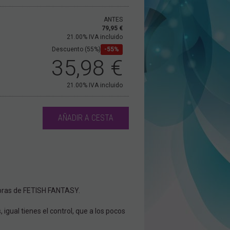
ANTES
79,95 €
21.00%
IVA incluido
Descuento (55%)
55%
35,98
€
21.00%
IVA incluido
AÑADIR A CESTA
ombras de FETISH FANTASY.
 igual tienes el control, que a los pocos