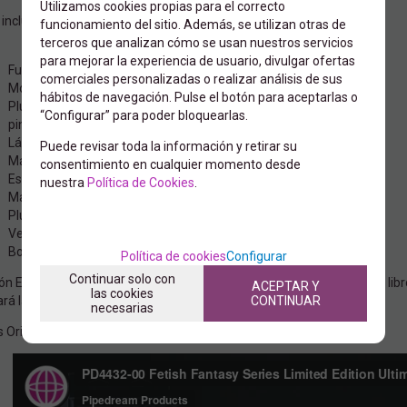
Utilizamos cookies propias para el correcto
t incluye:
funcionamiento del sitio. Además, se utilizan otras de
terceros que analizan cómo se usan nuestros servicios
para mejorar la experiencia de usuario, divulgar ofertas
Fusta con pluma negra.
comerciales personalizadas o realizar análisis de sus
Mordaza transpirable.
hábitos de navegación. Pulse el botón para aceptarlas o
Plug anal principiante 9 cm.
“Configurar” para poder bloquearlas.
pinzas para pezones.
Látigo azotador de piel negro.
Puede revisar toda la información y retirar su
Máscara satinada.
consentimiento en cualquier momento desde
Esposas de metal.
nuestra
Política de Cookies
.
Masajeador con accesorios edición mini.
Pluma del amor
Vela masaje
Bolas geisha
Política de cookies
Configurar
Continuar solo con
ión Especial Limitada 50 Sombras, colección de juguetes del famoso libr
ACEPTAR Y
las cookies
CONTINUAR
ará la pelicula en febrero de 2015 en todos los Cines
necesarias
 Orientativas, Colores y articulos pueden variar.