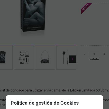
-
+
unidades
n kit de bondage para utilizar en la cama, de la Edición Limitada 50 S
ste juego de rol, aplica la Ley de los deseos más profundos y por turnos,
Política de gestión de Cookies
tos los papeles se invierten. ¿Quién es el verdadero maestro?.