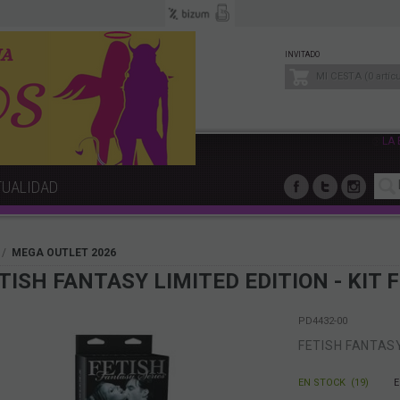
INVITADO
MI CESTA
0
artíc
LA
TUALIDAD
MEGA OUTLET 2026
TISH FANTASY LIMITED EDITION - KIT 
PD4432-00
FETISH FANTASY 
EN STOCK
(
19
)
E