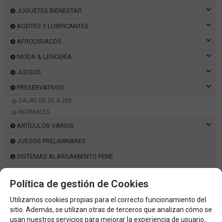
JUGUETES BIENESTAR
ACEITES Y LUBRICANTES
AFRODISIACOS
MODA & LENCERÍA
JUEGOS
PRESERVATIVOS
CAJAS DE 30 A 288
NORMALES
ARTÍCULOS VARIOS
JUEGOS PRELIMINARES
SISTEMAS ALARGAMIENTO PENE
DROGUERÍA
Política de gestión de Cookies
MARCAS
Utilizamos cookies propias para el correcto funcionamiento del
sitio. Además, se utilizan otras de terceros que analizan cómo se
usan nuestros servicios para mejorar la experiencia de usuario,